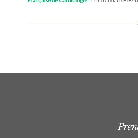
Française de Cardiologie
pour combattre le str
Prene