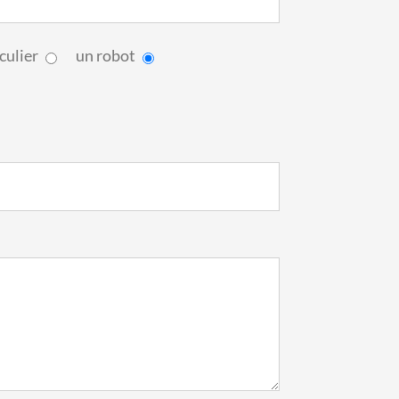
culier
un robot