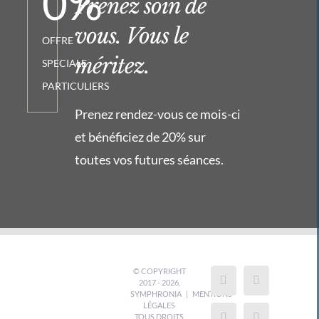
0
%
Prenez soin de
vous. Vous le
OFFRE
méritez.
SPECIALE
PARTICULIERS
Prenez rendez-vous ce mois-ci
et bénéficiez de 20% sur
toutes vos futures séances.
© COPYRIGHT
2017 -
2026,
SYMPHRONIA
|
MENTIONS
LÉGALES
TOUS DROITS