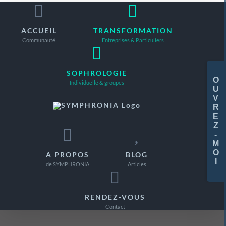
Passer
au
ACCUEIL
TRANSFORMATION
contenu
Communauté
Entreprises & Particuliers
Basc
SOPHROLOGIE
de
Individuelle & groupes
la
zone
de
la
A PROPOS
BLOG
barr
de SYMPHRONIA
Articles
coul
RENDEZ-VOUS
Contact