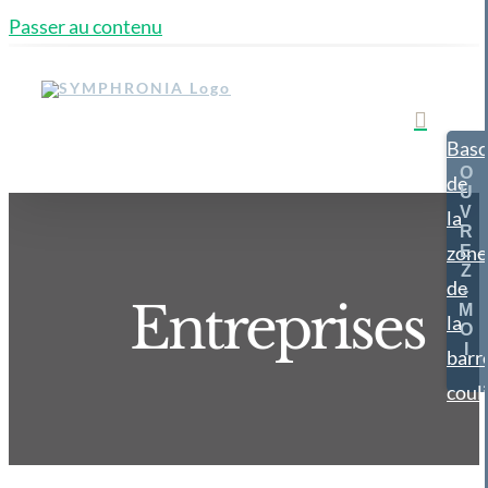
Passer au contenu
Basc
de
la
zone
de
Entreprises
la
barr
coul