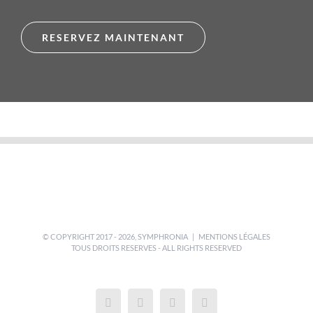
RESERVEZ MAINTENANT
© COPYRIGHT 2017 -
2026,
SYMPHRONIA
|
MENTIONS LÉGALES
TOUS DROITS RESERVES - ALL RIGHTS RESERVED