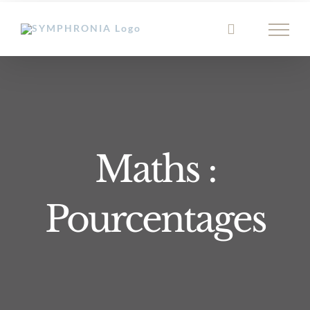
Passer
au
contenu
Maths :
Pourcentages