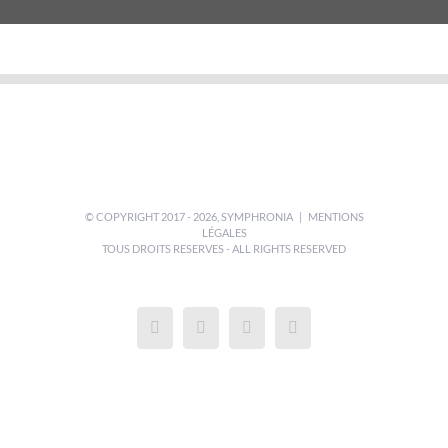
© COPYRIGHT 2017 -
2026,
SYMPHRONIA
|
MENTIONS
LÉGALES
TOUS DROITS RESERVES - ALL RIGHTS RESERVED